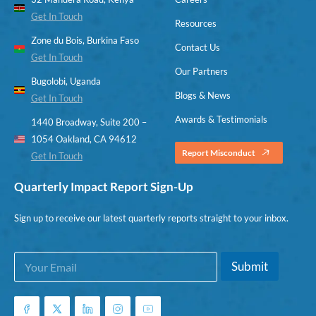
Get In Touch
Resources
Zone du Bois, Burkina Faso
Contact Us
Get In Touch
Our Partners
Bugolobi, Uganda
Blogs & News
Get In Touch
Awards & Testimonials
1440 Broadway, Suite 200 –
1054 Oakland, CA 94612
Report Misconduct
Get In Touch
Quarterly Impact Report Sign-Up
Sign up to receive our latest quarterly reports straight to your inbox.
E
E
Submit
m
m
a
a
i
i
l
l