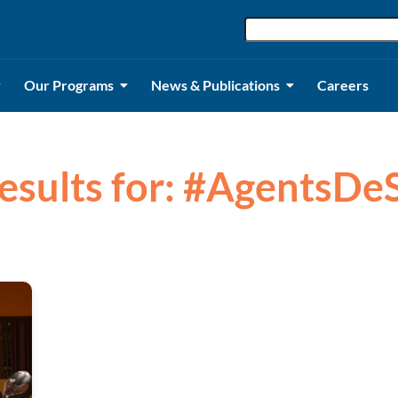
Our Programs
News & Publications
Careers
results for: #AgentsDe