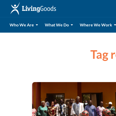
Who We Are
What We Do
Where We Work
Tag 