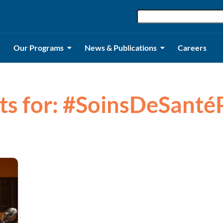
Our Programs
News & Publications
Careers
lts for: #SoinsDeSanté