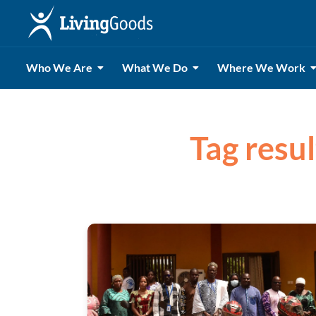
Who We Are
What We Do
Where We Work
Tag resu