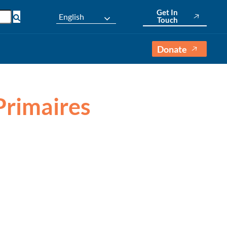
Get In
English
Touch
Donate
Primaires